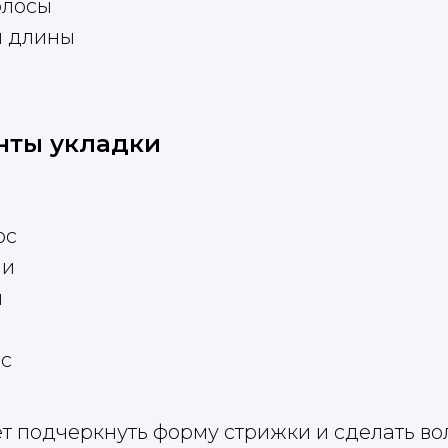
олосы
й длины
нты укладки
ос
ми
и
ос
т подчеркнуть форму стрижки и сделать в