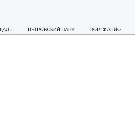
ЩАДЬ
ПЕТРОВСКИЙ ПАРК
ПОРТФОЛИО
 GREEN
 ВОЛОС В 
ТЫ GOLDEN GREEN — ЭТО
СОВРЕМЕННЫЙ ПОДХОД И