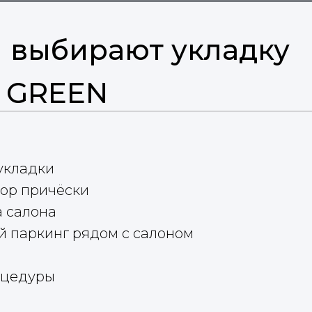
 выбирают укладку
N GREEN
укладки
ор причёски
 салона
 паркинг рядом с салоном
оцедуры