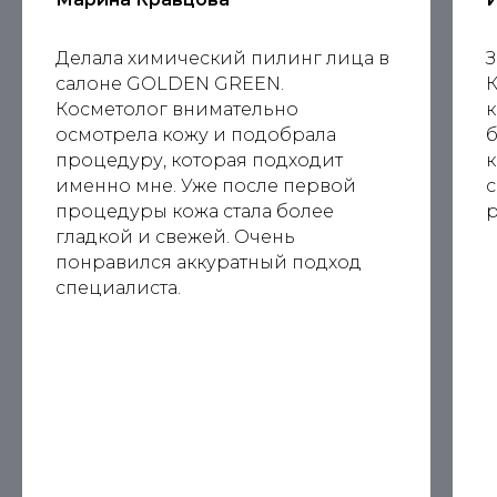
Делала химический пилинг лица в
З
салоне GOLDEN GREEN.
К
Косметолог внимательно
к
осмотрела кожу и подобрала
б
процедуру, которая подходит
к
именно мне. Уже после первой
процедуры кожа стала более
р
гладкой и свежей. Очень
понравился аккуратный подход
специалиста.